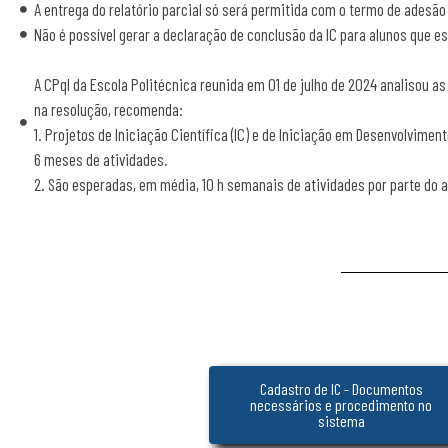
A entrega do relatório parcial só será permitida com o termo de adesão
Não é possível gerar a declaração de conclusão da IC para alunos que 
A CPqI da Escola Politécnica reunida em 01 de julho de 2024 analisou 
na resolução, recomenda:
1. Projetos de Iniciação Científica (IC) e de Iniciação em Desenvolvim
6 meses de atividades.
2. São esperadas, em média, 10 h semanais de atividades por parte do a
Cadastro de IC - Documentos
necessários e procedimento no
sistema