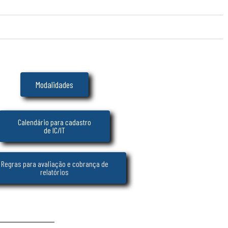
Modalidades
Calendário para cadastro
de IC/IT
Regras para avaliação e cobrança de
relatórios