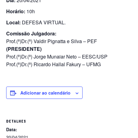
Dia:
20/04/2021
Horário:
10h
Local:
DEFESA VIRTUAL.
Comissão Julgadora:
Prof.(ª)Dr.(ª) Valdir Pignatta e Silva – PEF
(PRESIDENTE)
Prof.(ª)Dr.(ª) Jorge Munaiar Neto – EESC/USP
Prof.(ª)Dr.(ª) Ricardo Hallal Fakury – UFMG
Adicionar ao calendário
DETALHES
Data:
20/04/2021