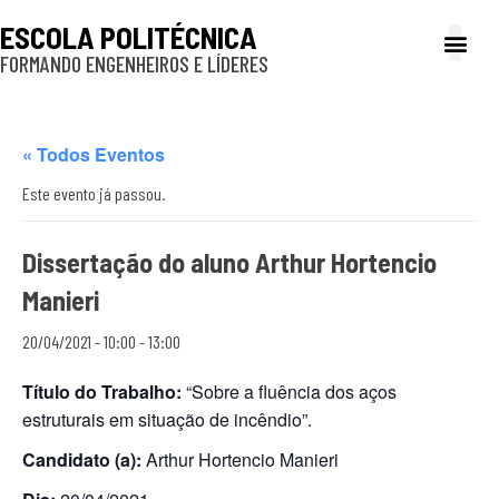
ESCOLA POLITÉCNICA
FORMANDO ENGENHEIROS E LÍDERES
A Poli
Gestão e Ad
Cultura e exte
Profissionais e
Inclusão e P
« Todos Eventos
Este evento já passou.
Dissertação do aluno Arthur Hortencio
Manieri
20/04/2021 - 10:00
-
13:00
Título do Trabalho:
“Sobre a fluência dos aços
estruturais em situação de incêndio”.
Candidato (a):
Arthur Hortencio Manieri