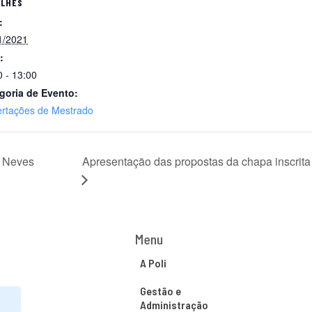
ALHES
:
1/2021
:
0 - 13:00
goria de Evento:
ertações de Mestrado
s Neves
Apresentação das propostas da chapa inscrita 
Menu
A Poli
Gestão e
Administração