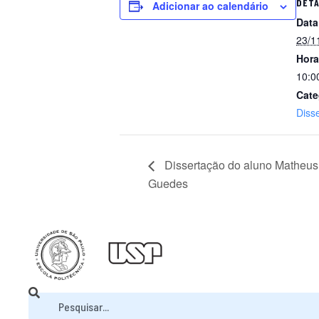
DET
Adicionar ao calendário
Data
23/1
Hora
10:0
Cate
Diss
Dissertação do aluno Matheu
Guedes