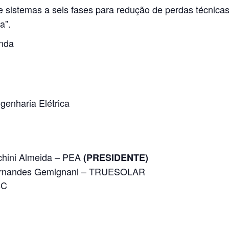
e sistemas a seis fases para redução de perdas técnic
a”.
anda
enharia Elétrica
schini Almeida – PEA
(PRESIDENTE)
 Fernandes Gemignani – TRUESOLAR
BC