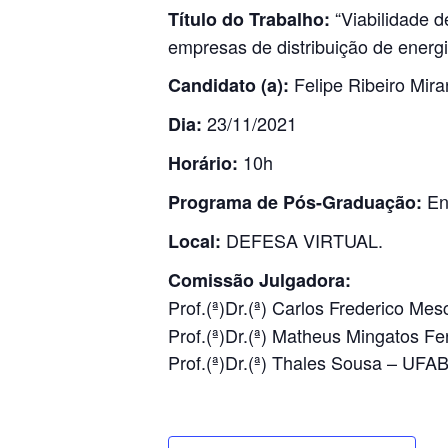
“Viabilidade d
Título do Trabalho:
empresas de distribuição de energi
Felipe Ribeiro Mir
Candidato (a):
23/11/2021
Dia:
10h
Horário:
Eng
Programa de Pós-Graduação:
DEFESA VIRTUAL.
Local:
Comissão Julgadora:
Prof.(ª)Dr.(ª) Carlos Frederico Me
Prof.(ª)Dr.(ª) Matheus Mingatos
Prof.(ª)Dr.(ª) Thales Sousa – UFA