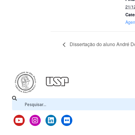
21/1
Cate
Age
Dissertação do aluno André D