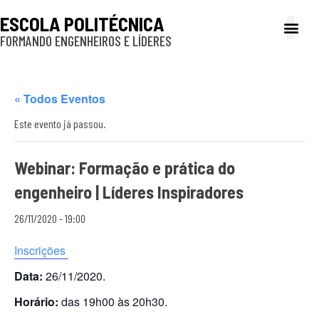
ESCOLA POLITÉCNICA
FORMANDO ENGENHEIROS E LÍDERES
A Poli
Gestão e Ad
Cultura e exte
Profissionais e
Inclusão e P
« Todos Eventos
Este evento já passou.
Webinar: Formação e prática do
engenheiro | Líderes Inspiradores
26/11/2020 - 19:00
Inscrições
Data:
26/11/2020.
Horário:
das 19h00 às 20h30.