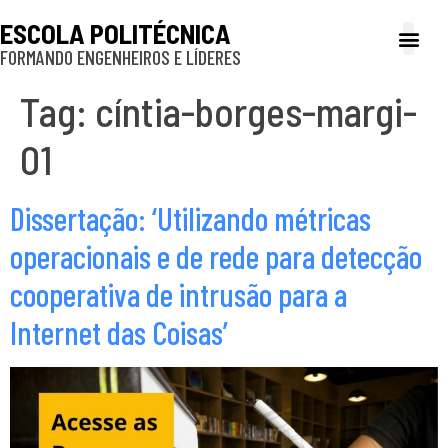
ESCOLA POLITÉCNICA
FORMANDO ENGENHEIROS E LÍDERES
A Poli
Gestão e Ad
Cultura e exte
Profissionais e
Inclusão e P
Tag:
cíntia-borges-margi-
01
Dissertação: ‘Utilizando métricas
operacionais e de rede para detecção
cooperativa de intrusão para a
Internet das Coisas’