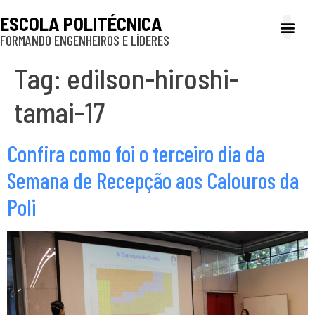
ESCOLA POLITÉCNICA
FORMANDO ENGENHEIROS E LÍDERES
A Poli
Gestão e Ad
Cultura e exte
Profissionais e
Inclusão e P
Tag:
edilson-hiroshi-
tamai-17
Confira como foi o terceiro dia da
Semana de Recepção aos Calouros da
Poli