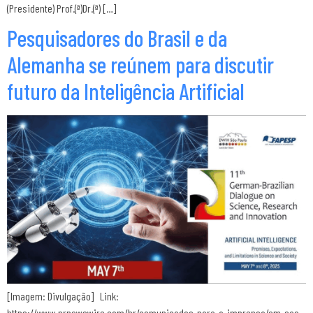
(Presidente) Prof.(ª)Dr.(ª) […]
Pesquisadores do Brasil e da
Alemanha se reúnem para discutir
futuro da Inteligência Artificial
[Imagem: Divulgação] Link:
https://www.prnewswire.com/br/comunicados-para-a-imprensa/em-sao-