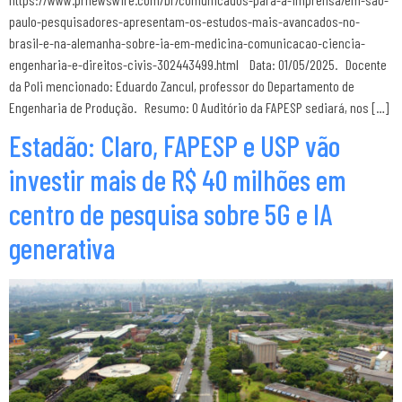
paulo-pesquisadores-apresentam-os-estudos-mais-avancados-no-
brasil-e-na-alemanha-sobre-ia-em-medicina-comunicacao-ciencia-
engenharia-e-direitos-civis-302443499.html Data: 01/05/2025. Docente
da Poli mencionado: Eduardo Zancul, professor do Departamento de
Engenharia de Produção. Resumo: O Auditório da FAPESP sediará, nos […]
Estadão: Claro, FAPESP e USP vão
investir mais de R$ 40 milhões em
centro de pesquisa sobre 5G e IA
generativa