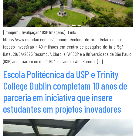
[Imagem: Divulgação/ USP Imagens] Link:
https://www.estadao.com.br/economia/coluna-do-broad/claro-usp-e-
fapesp-investirao-r-40-milhoes-em-centro-de-pesquisa-de-ia-e-5g/
Data: 29/04/2025 Resumo: A Claro, a FAPESP e a Universidade de São Paulo
(USP) anunciaram no dia 30/04, durante o Web Summit […]
Escola Politécnica da USP e Trinity
College Dublin completam 10 anos de
parceria em iniciativa que insere
estudantes em projetos inovadores