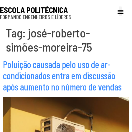
ESCOLA POLITÉCNICA
FORMANDO ENGENHEIROS E LÍDERES
A Poli
Gestão e Ad
Cultura e exte
Profissionais e
Inclusão e P
Tag:
josé-roberto-
simões-moreira-75
Poluição causada pelo uso de ar-
condicionados entra em discussão
após aumento no número de vendas