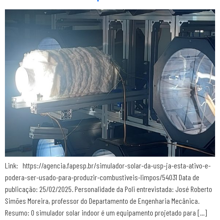
Link: https://agencia.fapesp.br/simulador-solar-da-usp-ja-esta-ativo-e-
podera-ser-usado-para-produzir-combustiveis-limpos/54031 Data de
publicação: 25/02/2025. Personalidade da Poli entrevistada: José Roberto
Simões Moreira, professor do Departamento de Engenharia Mecânica.
Resumo: O simulador solar indoor é um equipamento projetado para […]