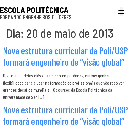
ESCOLA POLITÉCNICA
FORMANDO ENGENHEIROS E LÍDERES
A Poli
Gestão e Ad
Cultura e exte
Profissionais e
Inclusão e P
Dia:
20 de maio de 2013
Nova estrutura curricular da Poli/USP
formará engenheiro de “visão global”
Misturando ideias clássicas e contemporâneas, cursos ganham
flexibilidade para ajudar na formação de profissionais que vão resolver
grandes desafios mundiais Os cursos da Escola Politécnica da
Universidade de São […]
Nova estrutura curricular da Poli/USP
formará engenheiro de “visão global”