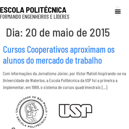
ESCOLA POLITÉCNICA
FORMANDO ENGENHEIROS E LÍDERES
A Poli
Gestão e Ad
Cultura e exte
Profissionais e
Inclusão e P
Dia:
20 de maio de 2015
Cursos Cooperativos aproximam os
alunos do mercado de trabalho
Com informações da Jornalismo Júnior, por Victor Matioli Inspirando-se na
Universidade de Waterloo, a Escola Politécnica da USP foi a primeira a
implementar, em 1989, o sistema de cursos quadrimestrais […]