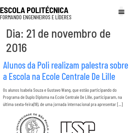
ESCOLA POLITÉCNICA
FORMANDO ENGENHEIROS E LÍDERES
A Poli
Gestão e Ad
Cultura e exte
Profissionais e
Inclusão e P
Dia:
21 de novembro de
2016
Alunos da Poli realizam palestra sobre
a Escola na Ecole Centrale De Lille
Os alunos Isabela Souza e Gustavo Wang, que estão participando do
Programa de Duplo Diploma na Ecole Centrale De Lille, participaram, na
última sexta-feira(18), de uma jornada internacional pra apresentar […]