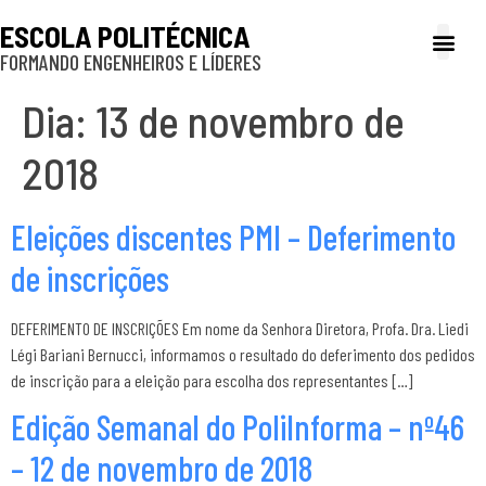
ESCOLA POLITÉCNICA
FORMANDO ENGENHEIROS E LÍDERES
A Poli
Gestão e Ad
Cultura e exte
Profissionais e
Inclusão e P
Dia:
13 de novembro de
2018
Eleições discentes PMI – Deferimento
de inscrições
DEFERIMENTO DE INSCRIÇÕES Em nome da Senhora Diretora, Profa. Dra. Liedi
Légi Bariani Bernucci, informamos o resultado do deferimento dos pedidos
de inscrição para a eleição para escolha dos representantes […]
Edição Semanal do PoliInforma – nº46
– 12 de novembro de 2018