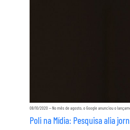
08/10/2020 — No mês de agosto, o Google anunciou o lançam
Poli na Mídia: Pesquisa alia jo