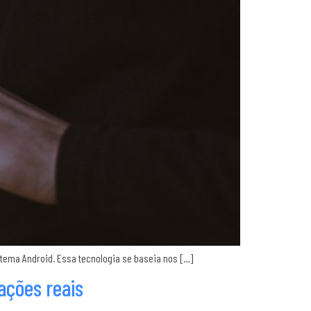
tema Android. Essa tecnologia se baseia nos […]
mações reais