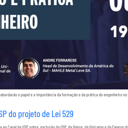
s abordarão o papel e a importância da formação e da prática do engenheiro no
SP do projeto de Lei 529
ala ao Canal da USP sobre exclusão da USP, da Unesp, da Unicamp e da Fapesp do