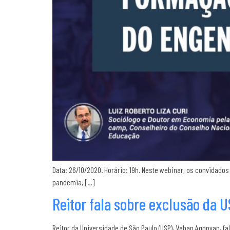
Data: 26/10/2020. Horário: 19h. Neste webinar, os convidado
pandemia, […]
Reitor fala sobre exclusão da U
Reitor da Universidade de São Paulo (USP), Vahan Agopyan, f