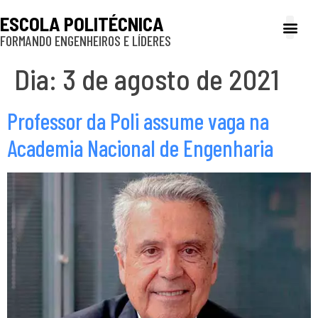
ESCOLA POLITÉCNICA
FORMANDO ENGENHEIROS E LÍDERES
A Poli
Gestão e Ad
Cultura e exte
Profissionais e
Inclusão e P
Dia:
3 de agosto de 2021
Professor da Poli assume vaga na
Academia Nacional de Engenharia