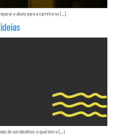
eparar o aluno para a carreira no […]
ideias
to de um Ideathon, o qual tem o […]