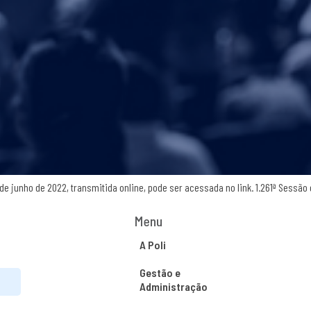
de junho de 2022, transmitida online, pode ser acessada no link. 1.261ª Sessão
Menu
A Poli
Gestão e
Administração