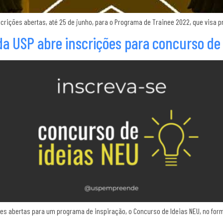
crições abertas, até 25 de junho, para o Programa de Trainee 2022, que visa pr
 USP abre inscrições para concurso de 
 abertas para um programa de inspiração, o Concurso de Ideias NEU, no forma