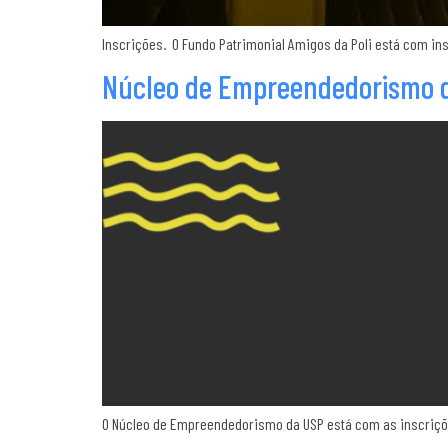
Inscrições. O Fundo Patrimonial Amigos da Poli está com ins
Núcleo de Empreendedorismo da
O Núcleo de Empreendedorismo da USP está com as inscrições