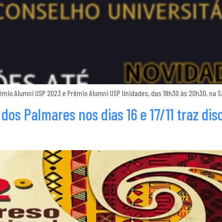
êmio Alumni USP 2023 e Prêmio Alumni USP Unidades, das 18h30 às 20h30, na Sa
os Palmares nos dias 16 e 17/11 traz dis