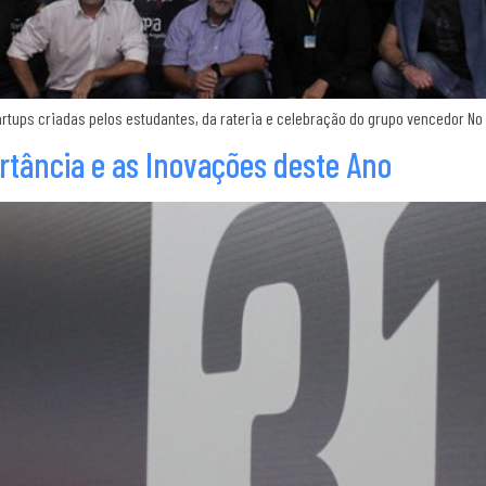
tartups criadas pelos estudantes, da rateria e celebração do grupo vencedor No 
rtância e as Inovações deste Ano