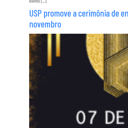
evento […]
USP promove a cerimônia de en
novembro