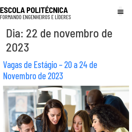
ESCOLA POLITÉCNICA
FORMANDO ENGENHEIROS E LÍDERES
A Poli
Gestão e Ad
Cultura e exte
Profissionais e
Inclusão e P
Dia:
22 de novembro de
2023
Vagas de Estágio – 20 a 24 de
Novembro de 2023