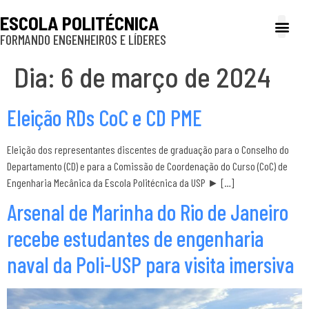
ESCOLA POLITÉCNICA
FORMANDO ENGENHEIROS E LÍDERES
A Poli
Gestão e Ad
Cultura e exte
Profissionais e
Inclusão e P
Dia:
6 de março de 2024
Eleição RDs CoC e CD PME
Eleição dos representantes discentes de graduação para o Conselho do
Departamento (CD) e para a Comissão de Coordenação do Curso (CoC) de
Engenharia Mecânica da Escola Politécnica da USP ► […]
Arsenal de Marinha do Rio de Janeiro
recebe estudantes de engenharia
naval da Poli-USP para visita imersiva