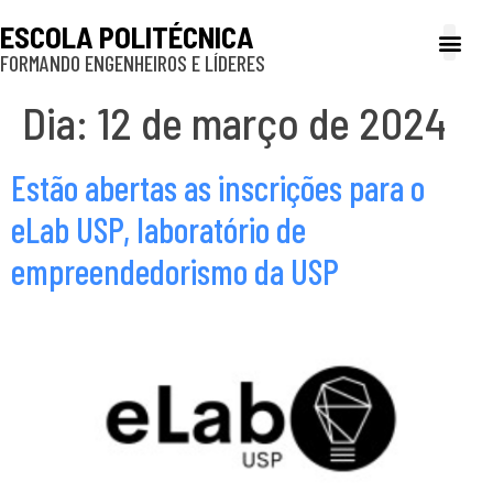
ESCOLA POLITÉCNICA
FORMANDO ENGENHEIROS E LÍDERES
A Poli
Gestão e Ad
Cultura e exte
Profissionais e
Inclusão e P
Dia:
12 de março de 2024
Estão abertas as inscrições para o
eLab USP, laboratório de
empreendedorismo da USP