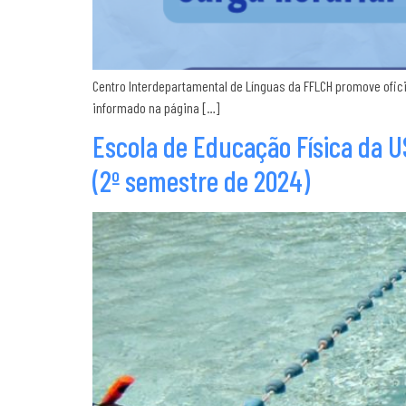
Centro Interdepartamental de Línguas da FFLCH promove ofic
informado na página […]
Escola de Educação Física da U
(2º semestre de 2024)