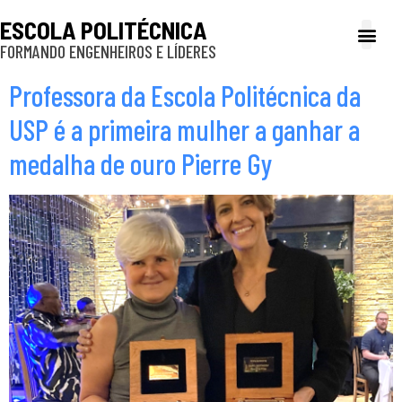
ESCOLA POLITÉCNICA
FORMANDO ENGENHEIROS E LÍDERES
A Poli
Gestão e Ad
Cultura e exte
Profissionais e
Inclusão e P
Professora da Escola Politécnica da
USP é a primeira mulher a ganhar a
medalha de ouro Pierre Gy