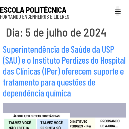
ESCOLA POLITÉCNICA
FORMANDO ENGENHEIROS E LÍDERES
A Poli
Gestão e Ad
Cultura e exte
Profissionais e
Inclusão e P
Dia:
5 de julho de 2024
Superintendência de Saúde da USP
(SAU) e o Instituto Perdizes do Hospital
das Clínicas (IPer) oferecem suporte e
tratamento para questões de
dependência química