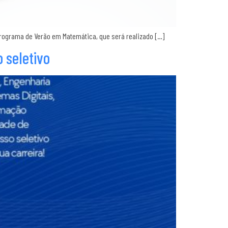
Programa de Verão em Matemática, que será realizado […]
 seletivo