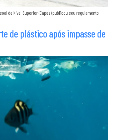
al de Nível Superior (Capes) publicou seu regulamento
rte de plástico após impasse de