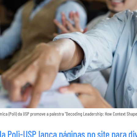
ica (Poli) da USP promove a palestra “Decoding Leadership: How Context Shape
da Poli-USP lança páginas no site para d