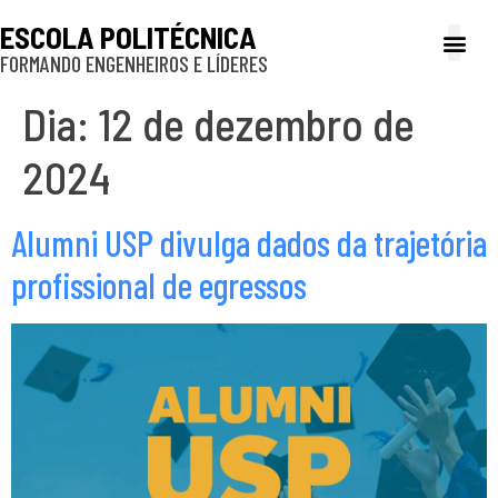
ESCOLA POLITÉCNICA
FORMANDO ENGENHEIROS E LÍDERES
A Poli
Gestão e Ad
Cultura e exte
Profissionais e
Inclusão e P
Dia:
12 de dezembro de
2024
Alumni USP divulga dados da trajetória
profissional de egressos