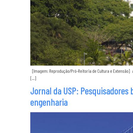
[Imagem: Reprodução/Pró-Reitoria de Cultura e Extensão] A 
[…]
Jornal da USP: Pesquisadores b
engenharia