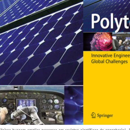
asileiros-buscam-ampliar-presenca-em-revistas-cientificas-de-engenharia/ D