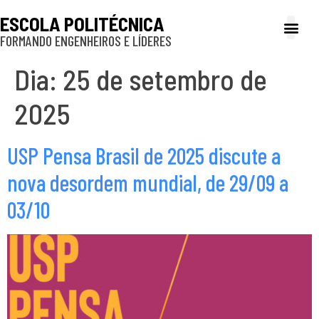
ESCOLA POLITÉCNICA
FORMANDO ENGENHEIROS E LÍDERES
A Poli
Gestão e Ad
Cultura e exte
Profissionais e
Inclusão e P
Dia:
25 de setembro de
2025
USP Pensa Brasil de 2025 discute a
nova desordem mundial, de 29/09 a
03/10