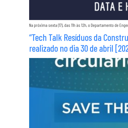
Na próxima sexta (17), das 11h às 12h, o Departamento de En
“Tech Talk Resíduos da Constru
realizado no dia 30 de abril [20