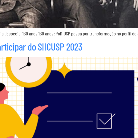
al. Especial 130 anos 130 anos: Poli-USP passa por transformação no perfil de e
rticipar do SIICUSP 2023