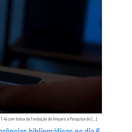
o (TT-4) com bolsa da Fundação de Amparo à Pesquisa do […]
ências bibliográficas no dia 6