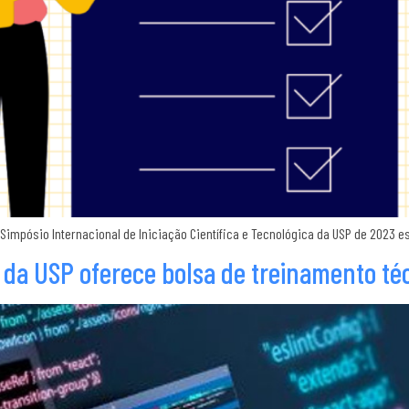
 Simpósio Internacional de Iniciação Científica e Tecnológica da USP de 2023 es
al da USP oferece bolsa de treinamento té