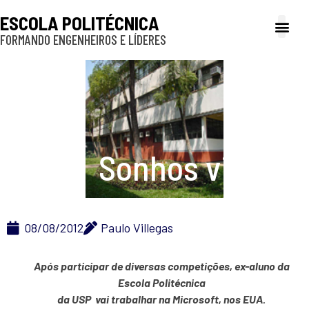
ESCOLA POLITÉCNICA
FORMANDO ENGENHEIROS E LÍDERES
A Poli
Gestão e Ad
Cultura e exte
Profissionais e
Inclusão e P
Sonhos virtuais
08/08/2012
Paulo Villegas
Após participar de diversas competições, ex-aluno da
Escola Politécnica
da USP vai trabalhar na Microsoft, nos EUA.