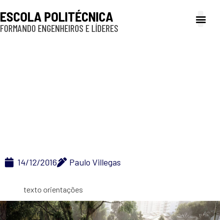
ESCOLA POLITÉCNICA
FORMANDO ENGENHEIROS E LÍDERES
A Poli
Gestão e Ad
Cultura e exte
Profissionais e
Inclusão e P
Orientações Gerais
14/12/2016
Paulo Villegas
texto orientações