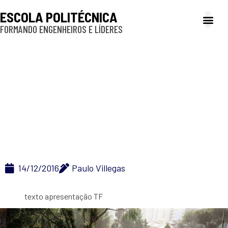
ESCOLA POLITÉCNICA
FORMANDO ENGENHEIROS E LÍDERES
A Poli
Gestão e Ad
Cultura e exte
Profissionais e
Inclusão e P
Apresentação
14/12/2016
Paulo Villegas
texto apresentação TF