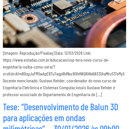
[Imagem: Reprodução/Pixabay] Data: 12/03/2026 Link:
https://www.estadao.com.br/educacao/usp-tera-novo-curso-de-
engenharia-saiba-como-sera/?
srsltid=AfmBOopJuFMSwApEB7u7aqp8bfNurBOhHWQKHklAN33UtaMhzS17oMyS
Docente mencionado: Gustavo Rehder, coordenador do novo curso de
Engenharia Eletrônica e Sistemas Computacionais Gustavo Rehder é
professor associado do Departamento de Engenharia de […]
Tese: “Desenvolvimento de Balun 3D
para aplicações em ondas
milimétricas”. – 30/01/2026 às 09h00