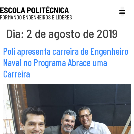
ESCOLA POLITÉCNICA
FORMANDO ENGENHEIROS E LÍDERES
A Poli
Gestão e Ad
Cultura e exte
Profissionais e
Inclusão e P
Dia:
2 de agosto de 2019
Poli apresenta carreira de Engenheiro
Naval no Programa Abrace uma
Carreira