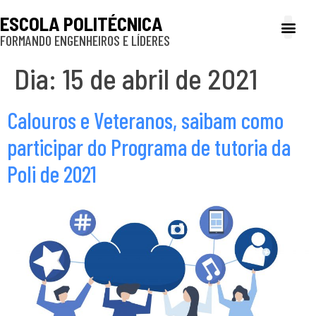
ESCOLA POLITÉCNICA
FORMANDO ENGENHEIROS E LÍDERES
A Poli
Gestão e Ad
Cultura e exte
Profissionais e
Inclusão e P
Dia:
15 de abril de 2021
Calouros e Veteranos, saibam como
participar do Programa de tutoria da
Poli de 2021