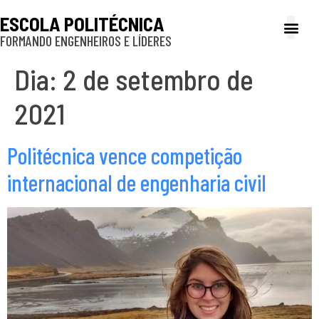
ESCOLA POLITÉCNICA
FORMANDO ENGENHEIROS E LÍDERES
A Poli
Gestão e Ad
Cultura e exte
Profissionais e
Inclusão e P
Dia:
2 de setembro de
2021
Politécnica vence competição
internacional de engenharia civil