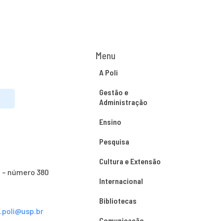
Menu
A Poli
Gestão e
Administração
Ensino
Pesquisa
Cultura e Extensão
o – número 380
Internacional
Bibliotecas
s.poli@usp.br
Comunicação