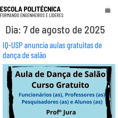
ESCOLA POLITÉCNICA
FORMANDO ENGENHEIROS E LÍDERES
A Poli
Gestão e Ad
Cultura e exte
Profissionais e
Inclusão e P
Dia:
7 de agosto de 2025
IQ-USP anuncia aulas gratuitas de
dança de salão