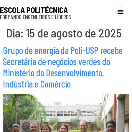
ESCOLA POLITÉCNICA
FORMANDO ENGENHEIROS E LÍDERES
A Poli
Gestão e Ad
Cultura e exte
Profissionais e
Inclusão e P
Dia:
15 de agosto de 2025
Grupo de energia da Poli-USP recebe
Secretária de negócios verdes do
Ministério do Desenvolvimento,
Indústria e Comércio