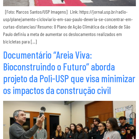
[Foto: Marcos Santos/USP Imagens] Link: https://jornal.usp.br/radio-
usp/planejamento-cicloviario-em-sao-paulo-deveria-se-concentrar-em-
curtas-distancias/ Resumo: O Plano de Ação Climática da cidade de São
Paulo definiu a meta de aumentar os deslocamentos realizados em
bicicletas para […]
Documentário “Areia Viva:
Bioconstruindo o Futuro” aborda
projeto da Poli-USP que visa minimizar
os impactos da construção civil