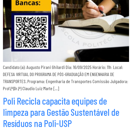
Candidato (a): Augusto Pirani Ghilardi Dia: 16/09/2025 Horário: 11h Local:
DEFESA VIRTUAL DO PROGRAMA DE PÓS-GRADUAÇÃO EM ENGENHARIA DE
TRANSPORTES. Programa: Engenharia de Transportes Comissão Julgadora:
Prof.(ª)Dr.(ª) Claudio Luiz Marte […]
Poli Recicla capacita equipes de
limpeza para Gestão Sustentável de
Resíduos na Poli-USP