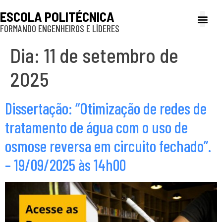
ESCOLA POLITÉCNICA
FORMANDO ENGENHEIROS E LÍDERES
A Poli
Gestão e Ad
Cultura e exte
Profissionais e
Inclusão e P
Dia:
11 de setembro de
2025
Dissertação: “Otimização de redes de
tratamento de água com o uso de
osmose reversa em circuito fechado”.
– 19/09/2025 às 14h00