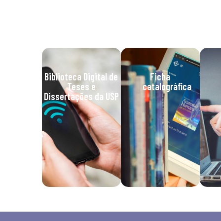
Biblioteca Digital de
Ficha
Teses e
catalográfica
Dissertações da USP