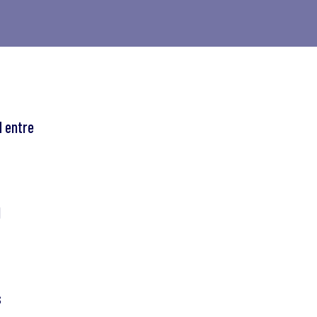
M entre
I
s