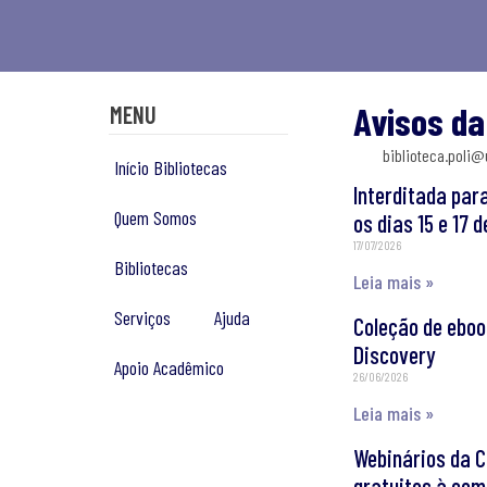
Avisos da
MENU
biblioteca.poli@
Início Bibliotecas
Interditada par
Quem Somos
os dias 15 e 17 d
17/07/2026
Bibliotecas
Leia mais »
Serviços
Ajuda
Coleção de eboo
Discovery
Apoio Acadêmico
26/06/2026
Leia mais »
Webinários da C
gratuitos à co