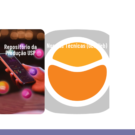
Normas Técnicas (GEDWeb)
Repositório da
Produção USP