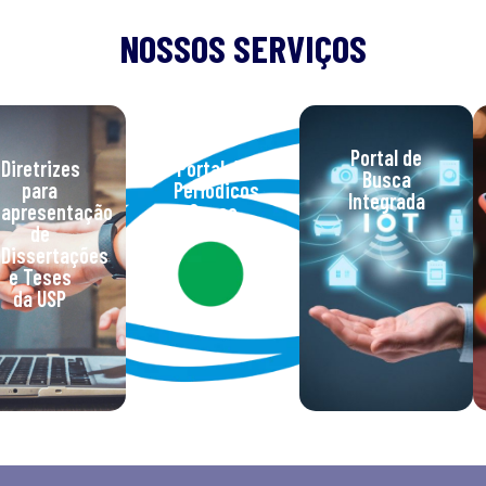
NOSSOS SERVIÇOS
Portal de
Diretrizes
Portal de
Busca
para
Periódicos
Integrada
apresentação
Capes
de
Dissertações
e Teses
da USP