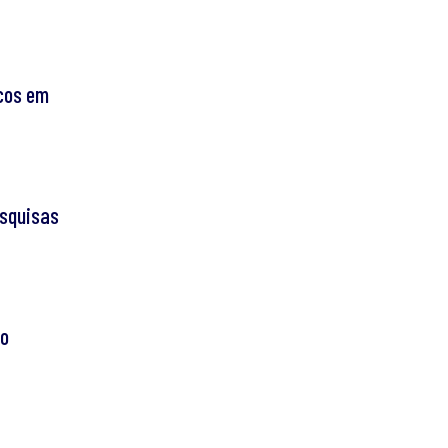
cos em
esquisas
to