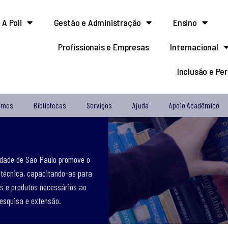
A Poli
Gestão e Administração
Ensino
Profissionais e Empresas
Internacional
Inclusão e Pe
omos
Bibliotecas
Serviços
Ajuda
Apoio Acadêmico
sidade de São Paulo promove o
itécnica, capacitando-as para
os e produtos necessários ao
esquisa e extensão.