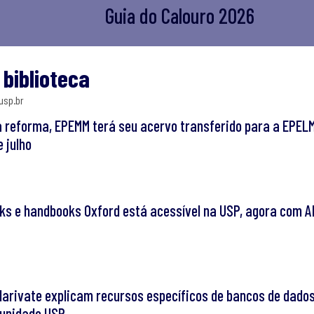
Guia do Calouro 2026
 biblioteca
usp.br
a reforma, EPEMM terá seu acervo transferido para a EPEL
e julho
ks e handbooks Oxford está acessível na USP, agora com A
larivate explicam recursos específicos de bancos de dado
munidade USP