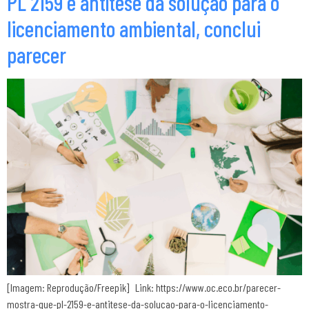
PL 2159 é antítese da solução para o
licenciamento ambiental, conclui
parecer
[Imagem: Reprodução/Freepik] Link: https://www.oc.eco.br/parecer-
mostra-que-pl-2159-e-antitese-da-solucao-para-o-licenciamento-