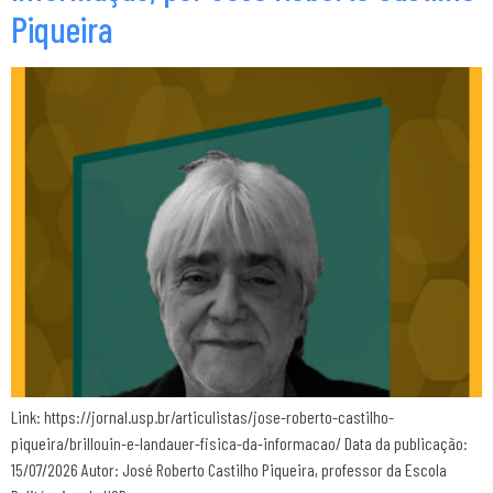
Piqueira
Link: https://jornal.usp.br/articulistas/jose-roberto-castilho-
piqueira/brillouin-e-landauer-fisica-da-informacao/ Data da publicação:
15/07/2026 Autor: José Roberto Castilho Piqueira, professor da Escola