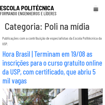
ESCOLA POLITÉCNICA
FORMANDO ENGENHEIROS E LÍDERES
A Poli
Gestão e Ad
Cultura e exte
Profissionais e
Inclusão e P
Categoria:
Poli na mídia
Publicações com a contribuição de especialistas da Escola Politécnica da
USP.
Hora Brasil | Terminam em 19/08 as
inscrições para o curso gratuito online
da USP, com certificado, que abriu 5
mil vagas