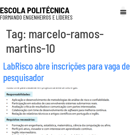
ESCOLA POLITÉCNICA
FORMANDO ENGENHEIROS E LÍDERES
A Poli
Gestão e Ad
Cultura e exte
Profissionais e
Inclusão e P
Tag:
marcelo-ramos-
martins-10
LabRisco abre inscrições para vaga de
pesquisador