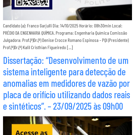
Candidato (a): Franco Garjulli Dia: 14/10/2025 Horário: 08h30min Local:
PRÉDIO DA ENGENHARIA QUÍMICA. Programa: Engenharia Química Comissão
Julgadora: Prof.(ª)Dr.(ª) Denise Crocce Romano Espinosa – PQI (Presidente)
Prof.(ª)Dr.(ª) Kalil Cristhian Figueiredo […]
Dissertação: “Desenvolvimento de um
sistema inteligente para detecção de
anomalias em medidores de vazão por
placa de orifício utilizando dados reais
e sintéticos”. – 23/09/2025 às 09h00