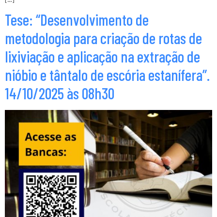
Tese: “Desenvolvimento de
metodologia para criação de rotas de
lixiviação e aplicação na extração de
nióbio e tântalo de escória estanífera”.
14/10/2025 às 08h30