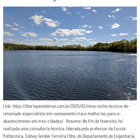
Link: https://diariopenedense.com.br/2025/02/nova-visita-tecnica-de-
renomado-especialista-em-saneamento-trara-melhorias-para-o-
abastecimento-em-tres-cidades/ Resumo: No fim de fevereiro, foi
realizada uma consultoria técnica, liderada pelo professor da Escola
Politécnica, Sidney Seckler Ferreira Filho, do Departamento de Engenharia