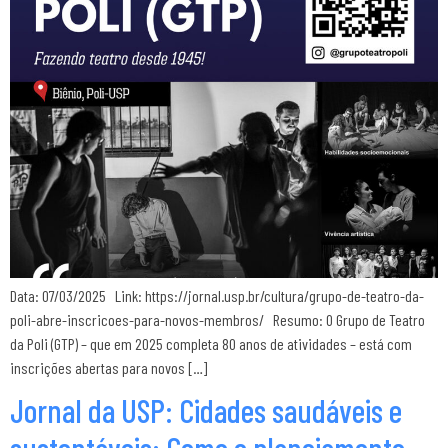
Data: 07/03/2025 Link: https://jornal.usp.br/cultura/grupo-de-teatro-da-
poli-abre-inscricoes-para-novos-membros/ Resumo: O Grupo de Teatro
da Poli (GTP) – que em 2025 completa 80 anos de atividades – está com
inscrições abertas para novos […]
Jornal da USP: Cidades saudáveis e
sustentáveis: Como o planejamento