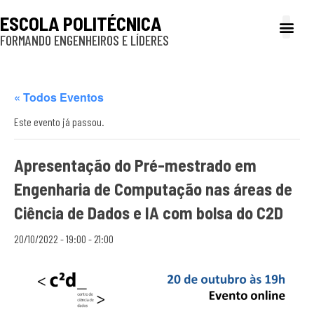
ESCOLA POLITÉCNICA
FORMANDO ENGENHEIROS E LÍDERES
A Poli
Gestão e Ad
Cultura e exte
Profissionais e
Inclusão e P
« Todos Eventos
Este evento já passou.
Apresentação do Pré-mestrado em
Engenharia de Computação nas áreas de
Ciência de Dados e IA com bolsa do C2D
20/10/2022 - 19:00
-
21:00