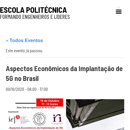
ESCOLA POLITÉCNICA
FORMANDO ENGENHEIROS E LÍDERES
A Poli
Gestão e Ad
Cultura e exte
Profissionais e
Inclusão e P
« Todos Eventos
Este evento já passou.
Aspectos Econômicos da Implantação de
5G no Brasil
09/10/2020 - 08:00
-
17:00