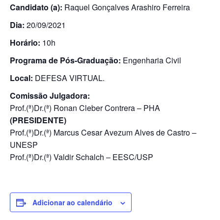
Candidato (a):
Raquel Gonçalves Arashiro Ferreira
Dia:
20/09/2021
Horário:
10h
Programa de Pós-Graduação:
Engenharia Civil
Local:
DEFESA VIRTUAL.
Comissão Julgadora:
Prof.(ª)Dr.(ª) Ronan Cleber Contrera – PHA
(PRESIDENTE)
Prof.(ª)Dr.(ª) Marcus Cesar Avezum Alves de Castro –
UNESP
Prof.(ª)Dr.(ª) Valdir Schalch – EESC/USP
Adicionar ao calendário