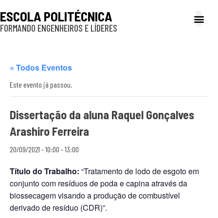
ESCOLA POLITÉCNICA
FORMANDO ENGENHEIROS E LÍDERES
A Poli
Gestão e Ad
Cultura e exte
Profissionais e
Inclusão e P
« Todos Eventos
Este evento já passou.
Dissertação da aluna Raquel Gonçalves
Arashiro Ferreira
20/09/2021 - 10:00
-
13:00
Título do Trabalho:
“Tratamento de lodo de esgoto em
conjunto com resíduos de poda e capina através da
biossecagem visando a produção de combustível
derivado de resíduo (CDR)”.