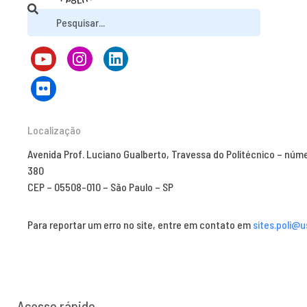
Localização
Avenida Prof. Luciano Gualberto, Travessa do Politécnico – núm
380
CEP – 05508-010 – São Paulo – SP
Para reportar um erro no site, entre em contato em
sites.poli@u
Acesso rápido