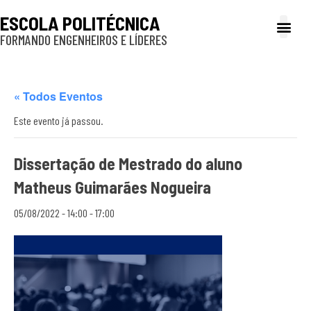
ESCOLA POLITÉCNICA
FORMANDO ENGENHEIROS E LÍDERES
A Poli
Gestão e Ad
Cultura e exte
Profissionais e
Inclusão e P
« Todos Eventos
Este evento já passou.
Dissertação de Mestrado do aluno
Matheus Guimarães Nogueira
05/08/2022 - 14:00
-
17:00